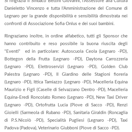
Si ringrazia il Sindaco Bettini Giovanni, l'Assessore alla Cultura
Danieletto Vincenzo e tutta l'Amministrazione del Comune di
Legnaro per la grande disponibilità e sensibilità dimostrata nei
confronti di Associazione Sofia Onlus e dei suoi bambini.
Ringraziamo inoltre, in ordine alfabetico, tutti gli Sponsor che
hanno contribuito e reso possibile la buona riuscita degli
"Eventi" ed in particolare: Autoscuola Ceola (Legnaro -PD),
Bottegon della Frutta (Legnaro -PD), Daytona Carrozzeria
(Legnaro -PD), Elettroservizi (Legnaro -PD), Golden Club
Palestra (Legnaro -PD), Il Giardino delle Stagioni fioreria
(Legnaro -PD), Ittica Tamiazzo (Legnaro -PD), Macelleria Equina
Maurizio e Figli (Caselle di Selvazzano Dentro -PD), Macelleria
Equina-Eredi Roncolato Romeo (Legnaro -PD), New Taxi Driver
(Legnaro -PD), Ortofrutta Lucia (Piove di Sacco -PD), Renzi
Gioielli (Sarmeola di Rubano -PD), Sanitaria Giraldin (Roncaglia
di P.S.Nicolò -PD), Specialità Pugliesi (Legnaro -PD), Taxi
Padova (Padova), Veterinario Giubboni (Piove di Sacco -PD).